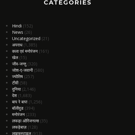
CATEGORIES
Hindi
(152)
News
(26)
Uncategorized
(21)
अपराध
(1,385)
कला एवं मनोरंजन
(161)
खेल
(15)
जीव-जन्तु
(320)
जोश-ए-जवानी
(580)
ज्योतिष
(257)
टीवी
(58)
दुनिया
(2,146)
देश
(1,683)
बाप रे बाप!
(1,256)
बॉलीवुड
(394)
मनोरंजन
(233)
लफड़ा ओरिजनल्स
(35)
लफड़ेबाज़
(128)
लाइफस्टाइल
(913)