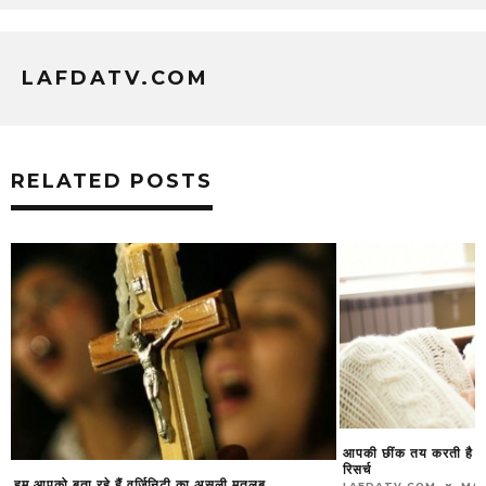
LAFDATV.COM
RELATED POSTS
आपकी छींक तय करती है कि 
रिसर्च
हम आपको बता रहे हैं वर्जिनिटी का असली मतलब
LAFDATV.COM
MAY