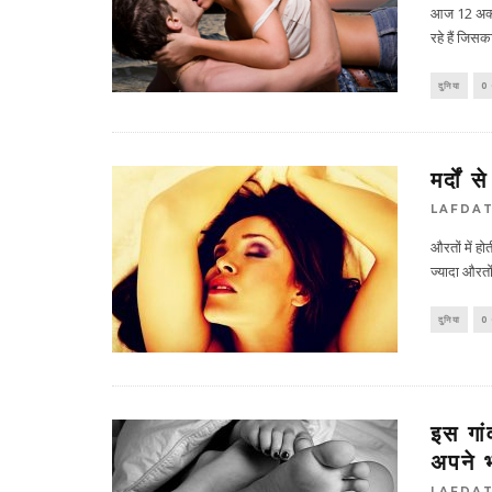
आज 12 अक्‍ट
रहे हैं जिस
दुनिया
0
मर्दों 
LAFDA
औरतों में हो
ज्यादा औरतो
दुनिया
0
इस गां
अपने भ
LAFDA