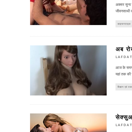
अक्सर सुना 
जीवनसाथी को
लाइफस्टाइल
अब रोब
LAFDA
आज के समय म
यहां तक की 
विज्ञान एवं त
सेक्सु
LAFDA