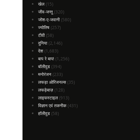
खेल
(15)
जीव-जन्तु
(320)
जोश-ए-जवानी
(580)
ज्योतिष
(257)
टीवी
(58)
दुनिया
(2,146)
देश
(1,683)
बाप रे बाप!
(1,256)
बॉलीवुड
(394)
मनोरंजन
(233)
लफड़ा ओरिजनल्स
(35)
लफड़ेबाज़
(128)
लाइफस्टाइल
(913)
विज्ञान एवं तकनीक
(431)
हॉलीवुड
(58)