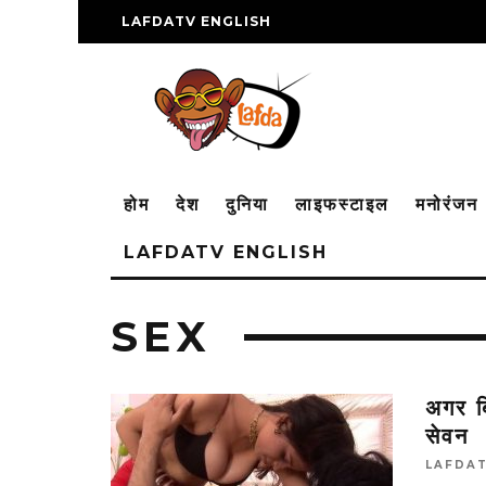
LAFDATV ENGLISH
होम
देश
दुनिया
लाइफस्टाइल
मनोरंजन
LAFDATV ENGLISH
SEX
अगर ब
सेवन
LAFDA