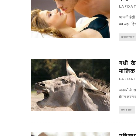
LAFDA
आपकी हंसी त
का अहम हिस्‍स
लाइफस्टाइल
गधी क
मालिक
LAFDA
जनवरों के स
हैरान करने 
बाप रे बाप!
महिलाए