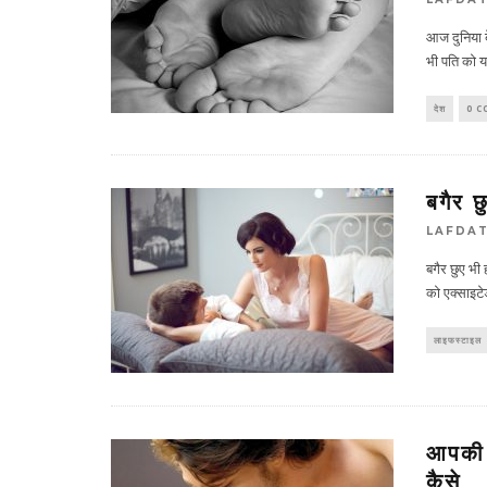
आज दुनिया ब
भी पति को य
देश
0 
बगैर छ
LAFDA
बगैर छुए भी 
को एक्साइटे
लाइफस्टाइल
आपकी 
कैसे