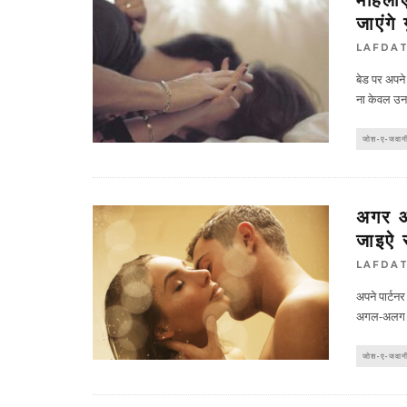
जाएंगे 
LAFDA
बेड पर अपने
ना केवल उन
जोश-ए-जवान
अगर आप
जाइऐ 
LAFDA
अपने पार्टन
अगल-अलग से
जोश-ए-जवान